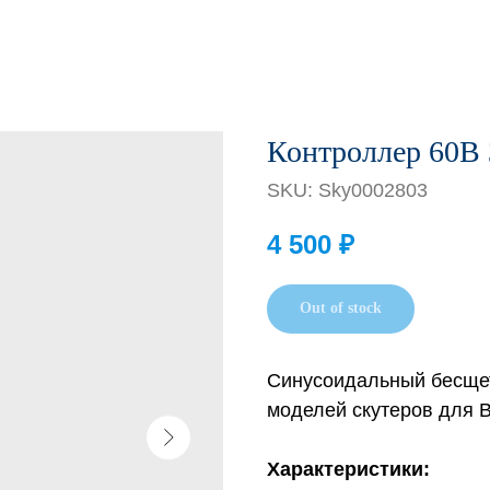
Контроллер 60В
SKU:
Sky0002803
4 500
₽
Out of stock
Синусоидальный бесщет
моделей скутеров для 
Характеристики: