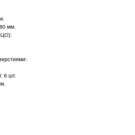
м.
80 мм.
(ЦО):
верстиями:
: 6 шт.
м.