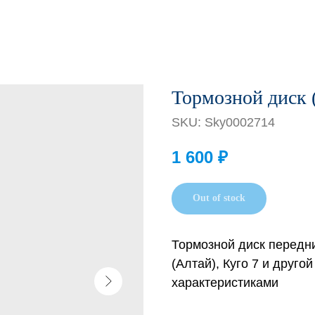
Тормозной диск 
SKU:
Sky0002714
1 600
₽
Out of stock
Тормозной диск передн
(Алтай), Куго 7 и друго
характеристиками