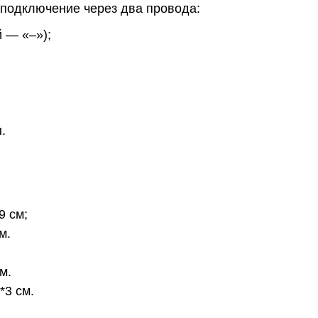
 подключение через два провода:
 — «–»);
.
9 см;
м.
м.
*3 см.